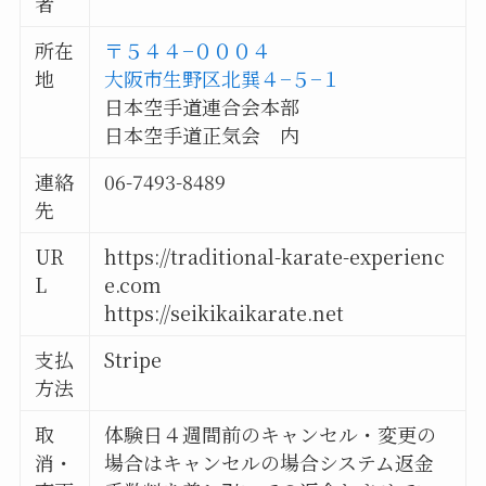
者
所在
〒５４４−０００４
地
大阪市生野区北巽４−５−１
日本空手道連合会本部
日本空手道正気会 内
連絡
06-7493-8489
先
UR
https://traditional-karate-experienc
L
e.com
https://seikikaikarate.net
支払
Stripe
方法
取
体験日４週間前のキャンセル・変更の
消・
場合はキャンセルの場合システム返金